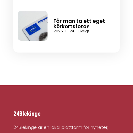
Får man ta ett eget
körkortsfoto?
2025-11-24
|
Övrigt
24Blekinge
24Blekinge är en lokal plattform för nyheter,