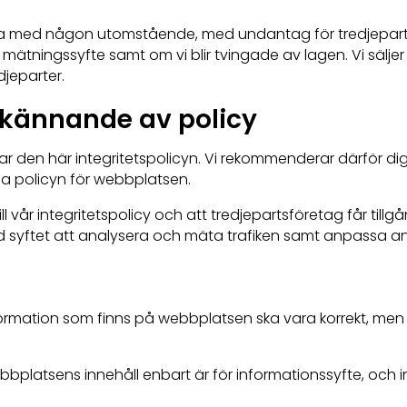
data med någon utomstående, med undantag för tredjepart
ätningssyfte samt om vi blir tvingade av lagen. Vi säljer
djeparter.
dkännande av policy
ar den här integritetspolicyn. Vi rekommenderar därför dig
la policyn för webbplatsen.
 vår integritetspolicy och att tredjepartsföretag får till
syftet att analysera och mäta trafiken samt anpassa a
 information som finns på webbplatsen ska vara korrekt, men v
latsens innehåll enbart är för informationssyfte, och inte 