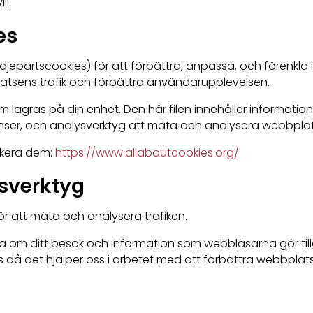
ll.
es
jepartscookies) för att förbättra, anpassa, och förenkla 
latsens trafik och förbättra användarupplevelsen.
l som lagras på din enhet. Den här filen innehåller informat
er, och analysverktyg att mäta och analysera webbplats
ckera dem:
https://www.allaboutcookies.org/
sverktyg
 att mäta och analysera trafiken.
 om ditt besök och information som webbläsarna gör tillg
oss då det hjälper oss i arbetet med att förbättra webbplat