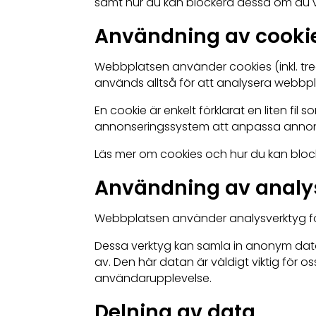
samt hur du kan blockera dessa om du vi
Användning av cooki
Webbplatsen använder cookies (inkl. tred
används alltså för att analysera webbp
En cookie är enkelt förklarat en liten fi
annonseringssystem att anpassa annons
Läs mer om cookies och hur du kan blo
Användning av analy
Webbplatsen använder analysverktyg för
Dessa verktyg kan samla in anonym data
av. Den här datan är väldigt viktig för 
användarupplevelse.
Delning av data