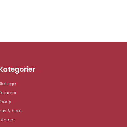
Kategorier
Blekinge
Ekonomi
Energi
Hus & hem
Internet