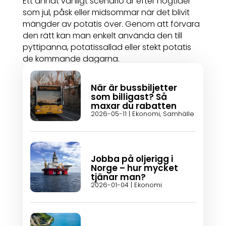
Ett annat vanligt scenario är efter högtider
som jul, påsk eller midsommar när det blivit
mängder av potatis över. Genom att förvara
den rätt kan man enkelt använda den till
pyttipanna, potatissallad eller stekt potatis
de kommande dagarna.
När är bussbiljetter
som billigast? Så
maxar du rabatten
2026-05-11
|
Ekonomi
,
Samhälle
Jobba på oljerigg i
Norge – hur mycket
tjänar man?
2026-01-04
|
Ekonomi