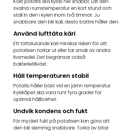
Kokt potatis ska kylas ner snabbt. Låt den
svalna i rumstemperatur en kort stund och
ställ in den i kylen inom två timmar. Ju
snabbare den blir kall, desto bättre håller den.
Använd lufttäta kärl
Ett tättslutande kärl minskar risken för att
potatisen torkar ut eller tar smak av andra
livsmedel. Det begränsar också
bakterietillväxt.
Håll temperaturen stabil
Potatis håller bäst vid en jämn temperatur.
Kylskåpet ska vara runt fyra grader för
optimal hållbarhet.
Undvik kondens och fukt
För mycket fukt på potatisen kan göra att
den blir slemmig snabbare. Torka av bitar