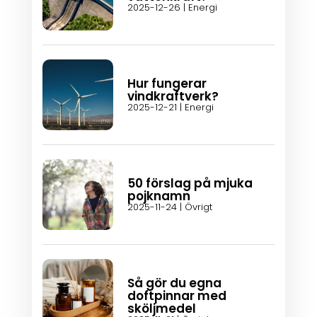
2025-12-26
|
Energi
Hur fungerar
vindkraftverk?
2025-12-21
|
Energi
50 förslag på mjuka
pojknamn
2025-11-24
|
Övrigt
Så gör du egna
doftpinnar med
sköljmedel